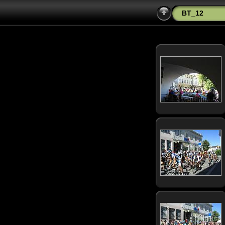
BT_12