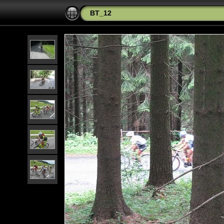
BT_12