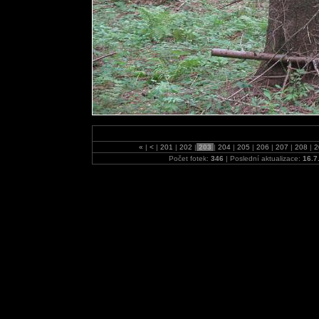
«
|
<
|
201
|
202
|
203
|
204
|
205
|
206
|
207
|
208
|
2
Počet fotek:
346
| Poslední aktualizace:
16.7