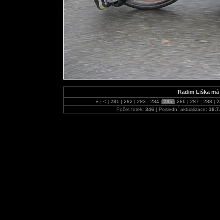
Radim Liška má 
«
|
<
|
281
|
282
|
283
|
284
|
285
|
286
|
287
|
288
|
2
Počet fotek:
346
| Poslední aktualizace:
16.7