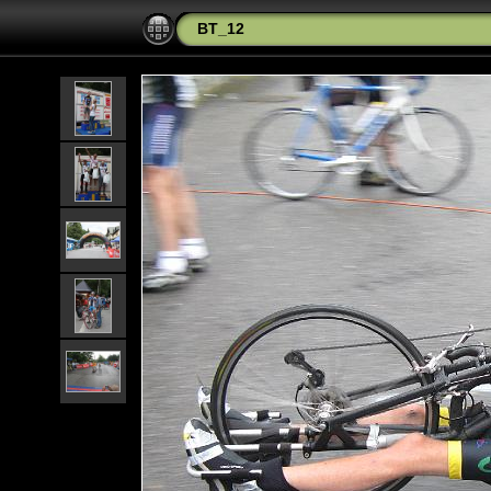
BT_12