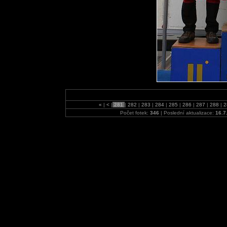
«
|
<
|
281
|
282
|
283
|
284
|
285
|
286
|
287
|
288
|
2
Počet fotek:
346
| Poslední aktualizace:
16.7