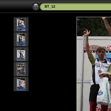
BT_12