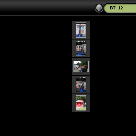
BT_12