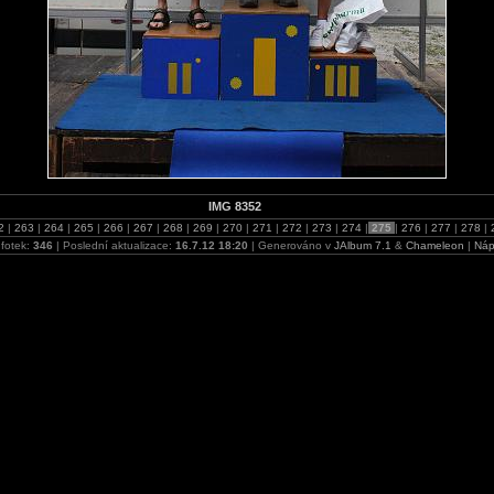
IMG 8352
2
|
263
|
264
|
265
|
266
|
267
|
268
|
269
|
270
|
271
|
272
|
273
|
274
|
275
|
276
|
277
|
278
|
fotek:
346
| Poslední aktualizace:
16.7.12 18:20
| Generováno v
JAlbum 7.1
&
Chameleon
|
Náp