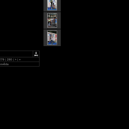
279
|
280
|
>
|
»
ověda