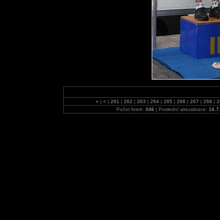
«
|
<
|
261
|
262
|
263
|
264
|
265
|
266
|
267
|
268
|
2
Počet fotek:
346
| Poslední aktualizace:
16.7