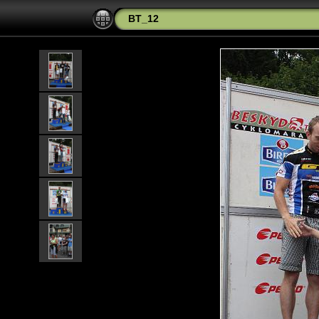
BT_12