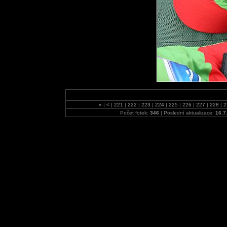
«
|
<
|
221
|
222
|
223
|
224
|
225
|
226
|
227
|
228
|
2
Počet fotek:
346
| Poslední aktualizace:
16.7