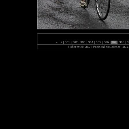
«
|
<
|
301
|
302
|
303
|
304
|
305
|
306
|
307
|
308
|
3
Počet fotek:
346
| Poslední aktualizace:
16.7