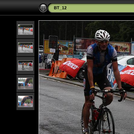
BT_12