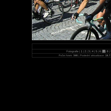
Fotografie |
1
|
2
|
3
|
4
|
5
|
6
|
7
|
8
|
Počet fotek:
346
| Poslední aktualizace:
16.7