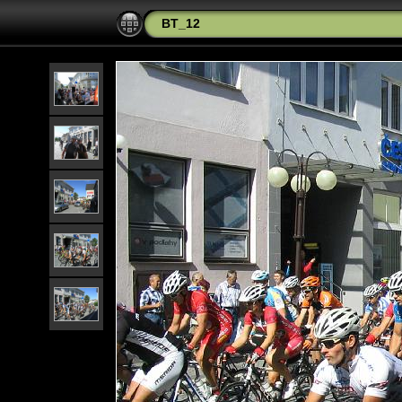
BT_12