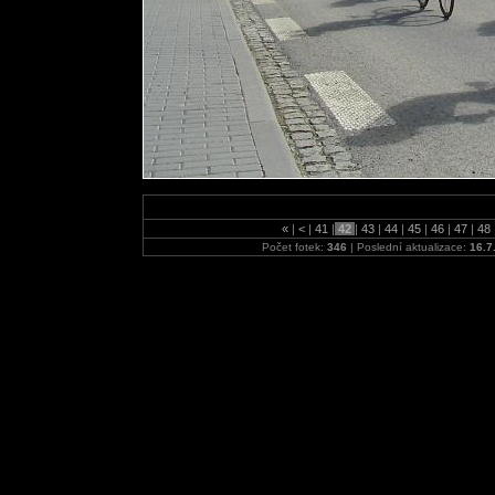
«
|
<
|
41
|
42
|
43
|
44
|
45
|
46
|
47
|
48
Počet fotek:
346
| Poslední aktualizace:
16.7