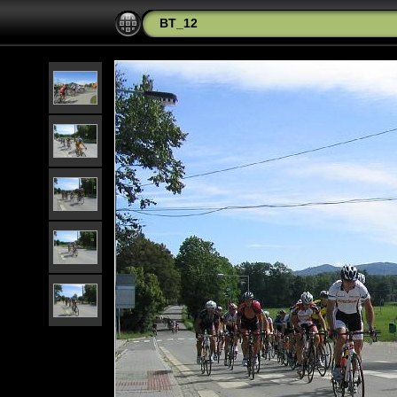
BT_12