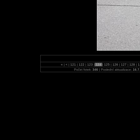
«
|
<
|
121
|
122
|
123
|
124
|
125
|
126
|
127
|
128
|
1
Počet fotek:
346
| Poslední aktualizace:
16.7