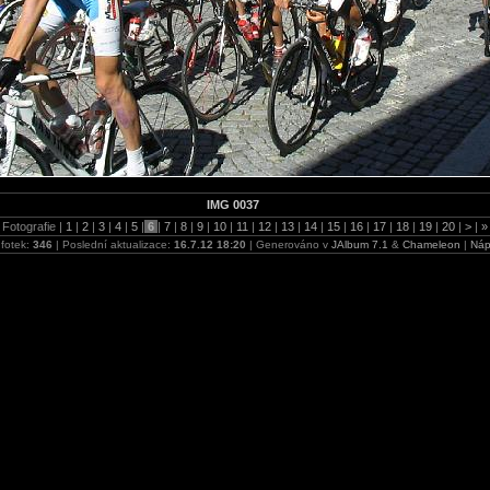
IMG 0037
Fotografie |
1
|
2
|
3
|
4
|
5
|
6
|
7
|
8
|
9
|
10
|
11
|
12
|
13
|
14
|
15
|
16
|
17
|
18
|
19
|
20
|
>
|
»
fotek:
346
| Poslední aktualizace:
16.7.12 18:20
| Generováno v
JAlbum 7.1
&
Chameleon
|
Náp