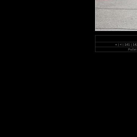
«
|
<
|
141
|
14
Počet 