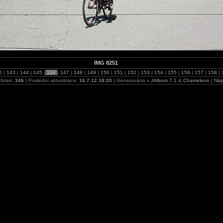
IMG 8251
2
|
143
|
144
|
145
|
146
|
147
|
148
|
149
|
150
|
151
|
152
|
153
|
154
|
155
|
156
|
157
|
158
|
fotek:
346
| Poslední aktualizace:
16.7.12 18:20
| Generováno v
JAlbum 7.1
&
Chameleon
|
Náp