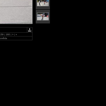
159
|
160
|
>
|
»
ověda