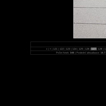
«
|
<
|
121
|
122
|
123
|
124
|
125
|
126
|
127
|
128
|
1
Počet fotek:
346
| Poslední aktualizace:
16.7