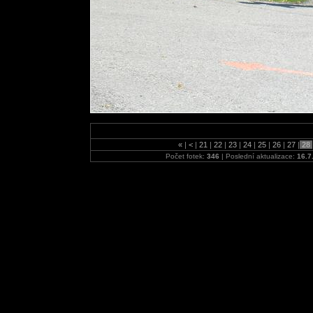
«
|
<
|
21
|
22
|
23
|
24
|
25
|
26
|
27
|
28
Počet fotek:
346
| Poslední aktualizace:
16.7