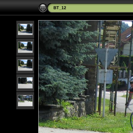
BT_12