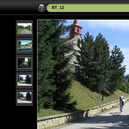
BT_12