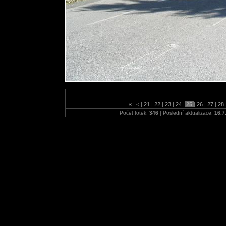
«
|
<
|
21
|
22
|
23
|
24
|
25
|
26
|
27
|
28
Počet fotek:
346
| Poslední aktualizace:
16.7