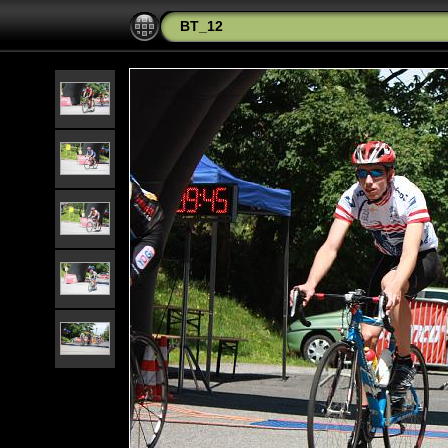
BT_12