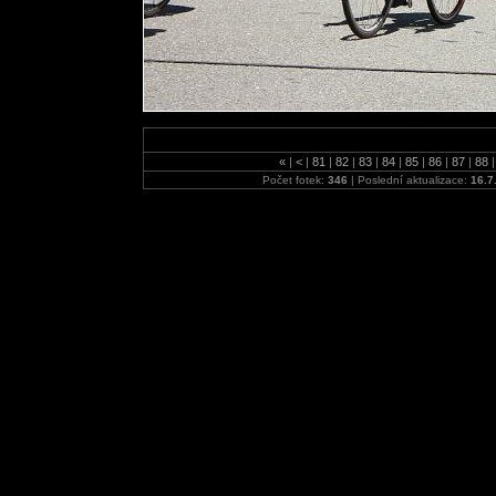
«
|
<
|
81
|
82
|
83
|
84
|
85
|
86
|
87
|
88
|
Počet fotek:
346
| Poslední aktualizace:
16.7