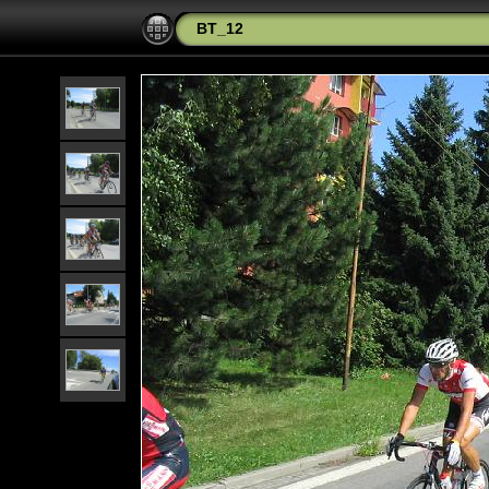
BT_12