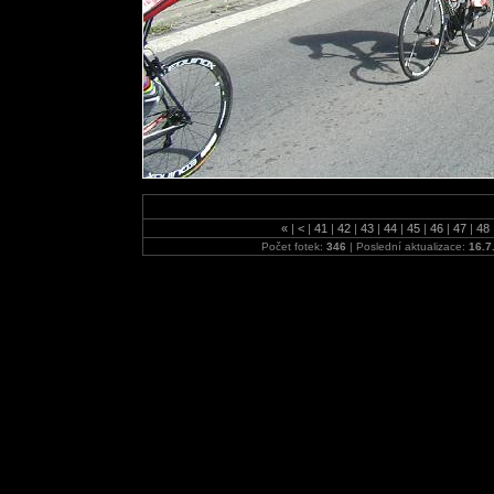
«
|
<
|
41
|
42
|
43
|
44
|
45
|
46
|
47
|
48
Počet fotek:
346
| Poslední aktualizace:
16.7