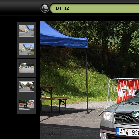
BT_12