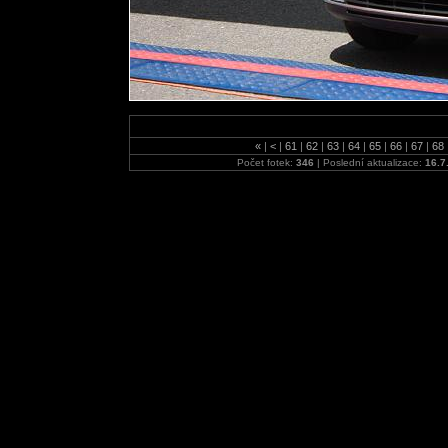
«
|
<
|
61
|
62
|
63
|
64
|
65
|
66
|
67
|
68
Počet fotek:
346
| Poslední aktualizace:
16.7