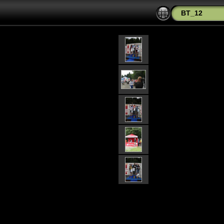
BT_12