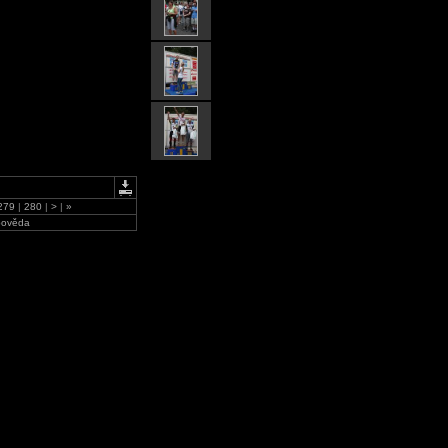
279
|
280
|
>
|
»
ověda