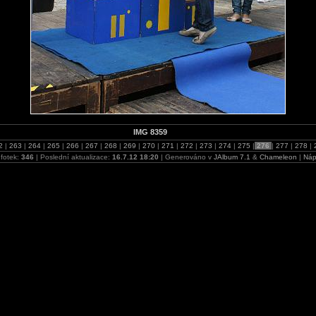
IMG 8359
2
|
263
|
264
|
265
|
266
|
267
|
268
|
269
|
270
|
271
|
272
|
273
|
274
|
275
|
276
|
277
|
278
|
fotek:
346
| Poslední aktualizace:
16.7.12 18:20
| Generováno v
JAlbum 7.1
&
Chameleon
|
Náp