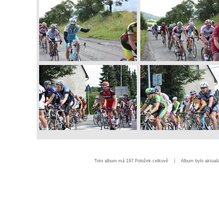
Toto album má 197 Položek celkově | Album bylo aktua