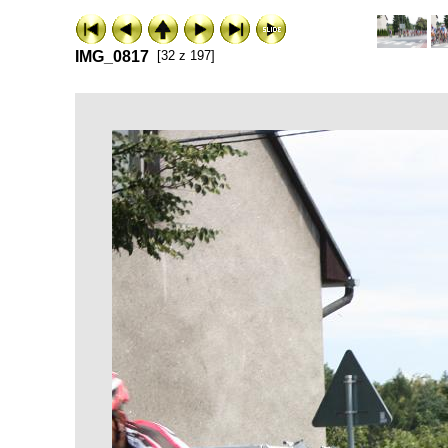
IMG_0817
[32 z 197]
ExhibitPlus