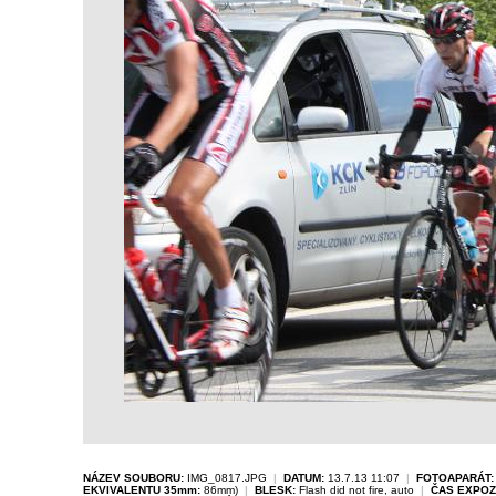
NÁZEV SOUBORU:
IMG_0817.JPG
|
DATUM:
13.7.13 11:07
|
FOTOAPARÁT:
EKVIVALENTU 35mm:
86mm)
|
BLESK:
Flash did not fire, auto
|
ČAS EXPOZ