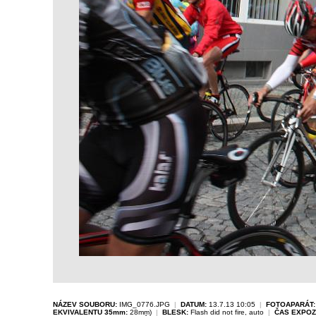
NÁZEV SOUBORU:
IMG_0776.JPG
|
DATUM:
13.7.13 10:05
|
FOTOAPARÁT:
EKVIVALENTU 35mm:
28mm)
|
BLESK:
Flash did not fire, auto
|
ČAS EXPOZ