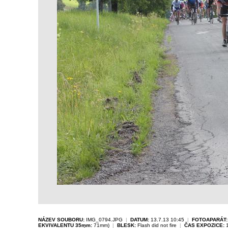
NÁZEV SOUBORU:
IMG_0794.JPG
|
DATUM:
13.7.13 10:45
|
FOTOAPARÁT:
EKVIVALENTU 35mm:
71mm)
|
BLESK:
Flash did not fire
|
ČAS EXPOZICE:
1