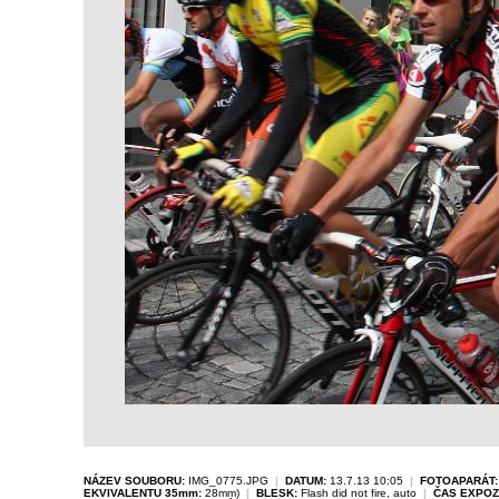
NÁZEV SOUBORU:
IMG_0775.JPG
|
DATUM:
13.7.13 10:05
|
FOTOAPARÁT:
EKVIVALENTU 35mm:
28mm)
|
BLESK:
Flash did not fire, auto
|
ČAS EXPOZ