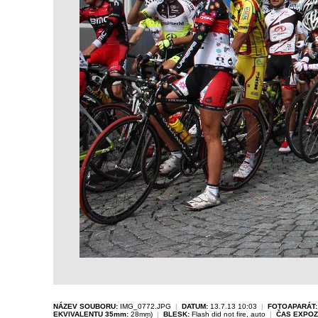
NÁZEV SOUBORU:
IMG_0772.JPG
|
DATUM:
13.7.13 10:03
|
FOTOAPARÁT:
EKVIVALENTU 35mm:
28mm)
|
BLESK:
Flash did not fire, auto
|
ČAS EXPOZ