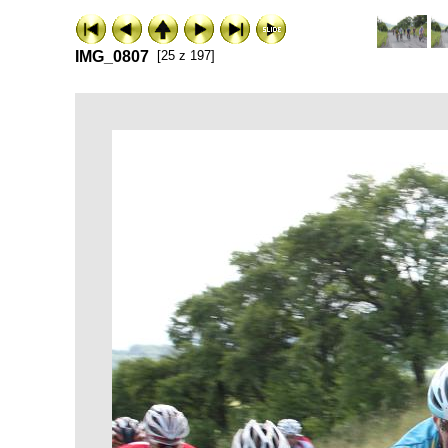
IMG_0807
[25 z 197]
ExhibitPlus