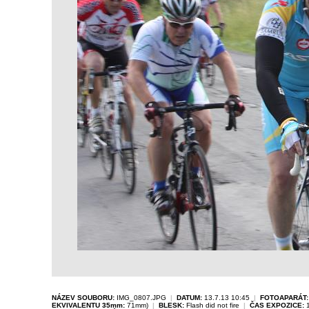
NÁZEV SOUBORU:
IMG_0807.JPG
|
DATUM:
13.7.13 10:45
|
FOTOAPARÁT:
EKVIVALENTU 35mm:
71mm)
|
BLESK:
Flash did not fire
|
ČAS EXPOZICE:
1