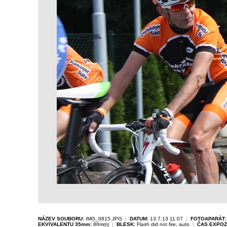
NÁZEV SOUBORU:
IMG_0815.JPG
|
DATUM:
13.7.13 11:07
|
FOTOAPARÁT:
EKVIVALENTU 35mm:
86mm)
|
BLESK:
Flash did not fire, auto
|
ČAS EXPOZ