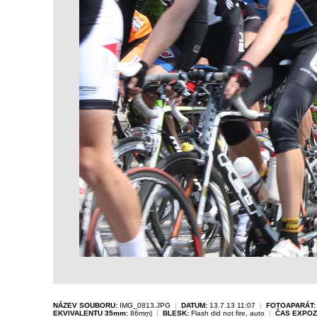
NÁZEV SOUBORU:
IMG_0813.JPG
|
DATUM:
13.7.13 11:07
|
FOTOAPARÁT:
EKVIVALENTU 35mm:
86mm)
|
BLESK:
Flash did not fire, auto
|
ČAS EXPOZ