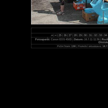
«
|
<
|
25
|
26
|
27
|
28
|
29
|
30
|
31
|
32
|
33
|
34
Fotoaparát:
Canon EOS 450D |
Datum:
16.7.11 11:36 |
Rozl
Ohnisk
Počet fotek:
138
| Poslední aktualizace:
18.7