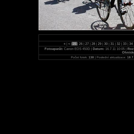
«
|
<
|
25
|
26
|
27
|
28
|
29
|
30
|
31
|
32
|
33
|
34
Fotoaparát:
Canon EOS 450D |
Datum:
16.7.11 10:05 |
Rozl
Ohnisk
Počet fotek:
138
| Poslední aktualizace:
18.7