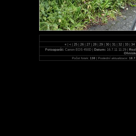
«
|
<
|
25
|
26
|
27
|
28
|
29
|
30
|
31
|
32
|
33
|
34
Fotoaparát:
Canon EOS 450D |
Datum:
16.7.11 11:29 |
Rozl
Ohnisk
Počet fotek:
138
| Poslední aktualizace:
18.7