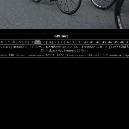
IMG 5873
26
|
27
|
28
|
29
|
30
|
31
|
32
|
33
|
34
|
35
|
36
|
37
|
38
|
39
|
40
|
41
|
42
|
43
|
44
|
45
|
46
|
4
S 450D |
Datum:
16.7.11 10:56 |
Rozlišení:
3088 x 2056 |
Citlivost ISO:
100 |
Expoziční č
Ohnisková vzdálenost:
18.0mm
 fotek:
138
| Poslední aktualizace:
18.7.11 20:50
| Generováno v
JAlbum 7.1
&
Chameleon
|
Náp