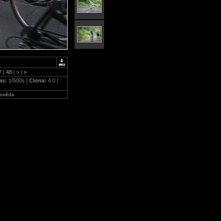
7
|
48
|
>
|
»
as:
1/500s |
Clona:
4.0 |
ověda