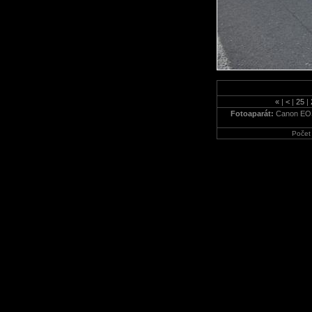
«
|
<
|
25
|
Fotoaparát:
Canon EO
Počet