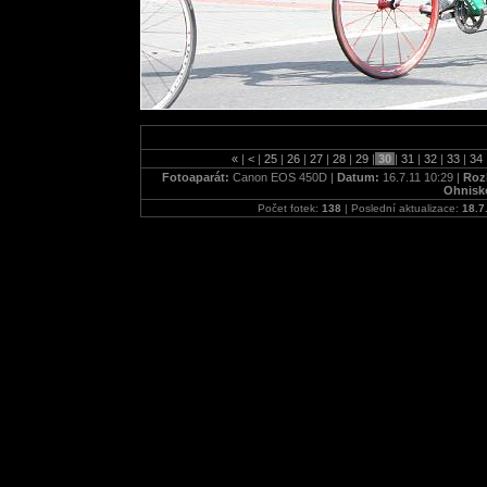
«
|
<
|
25
|
26
|
27
|
28
|
29
|
30
|
31
|
32
|
33
|
34
Fotoaparát:
Canon EOS 450D |
Datum:
16.7.11 10:29 |
Rozl
Ohnisk
Počet fotek:
138
| Poslední aktualizace:
18.7