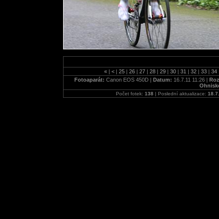
«
|
<
|
25
|
26
|
27
|
28
|
29
|
30
|
31
|
32
|
33
|
34
Fotoaparát:
Canon EOS 450D |
Datum:
16.7.11 11:26 |
Roz
Ohnisk
Počet fotek:
138
| Poslední aktualizace:
18.7