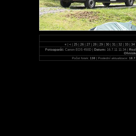
«
|
<
|
25
|
26
|
27
|
28
|
29
|
30
|
31
|
32
|
33
|
34
Fotoaparát:
Canon EOS 450D |
Datum:
16.7.11 11:34 |
Rozl
Ohnisk
Počet fotek:
138
| Poslední aktualizace:
18.7