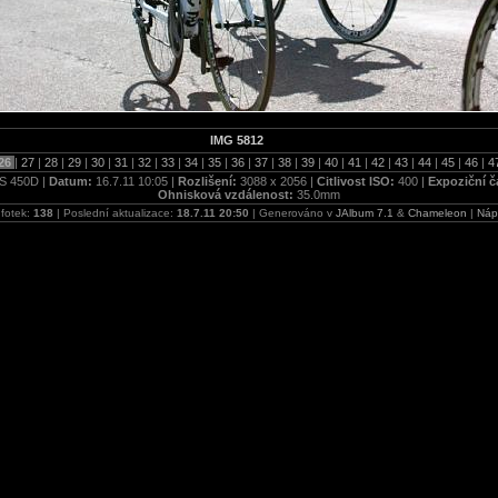
IMG 5812
26
|
27
|
28
|
29
|
30
|
31
|
32
|
33
|
34
|
35
|
36
|
37
|
38
|
39
|
40
|
41
|
42
|
43
|
44
|
45
|
46
|
4
S 450D |
Datum:
16.7.11 10:05 |
Rozlišení:
3088 x 2056 |
Citlivost ISO:
400 |
Expoziční č
Ohnisková vzdálenost:
35.0mm
 fotek:
138
| Poslední aktualizace:
18.7.11 20:50
| Generováno v
JAlbum 7.1
&
Chameleon
|
Náp