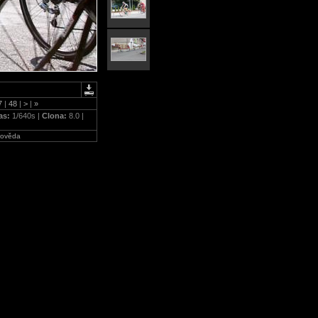
7
|
48
|
>
|
»
as:
1/640s |
Clona:
8.0 |
ověda