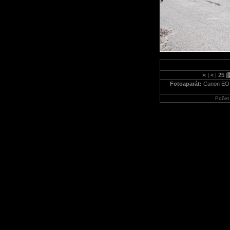
«
|
<
|
25
|
Fotoaparát:
Canon EO
Počet