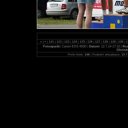
«
|
<
|
121
|
122
|
123
|
124
|
125
|
126
|
127
|
128
|
129
|
130
|
1
Fotoaparát:
Canon EOS 450D |
Datum:
12.7.14 17:10 |
Roz
Ohnisk
Počet fotek:
148
| Poslední aktualizace:
13.7