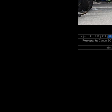
«
|
<
|
121
|
122
|
123
|
12
Fotoaparát:
Canon EO
Počet 