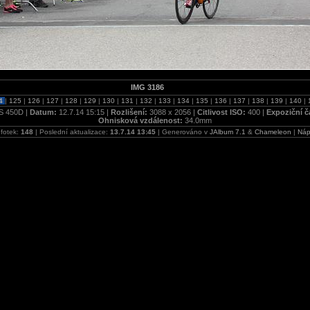
IMG 3186
4
|
125
|
126
|
127
|
128
|
129
|
130
|
131
|
132
|
133
|
134
|
135
|
136
|
137
|
138
|
139
|
140
|
S 450D |
Datum:
12.7.14 15:15 |
Rozlišení:
3088 x 2056 |
Citlivost ISO:
400 |
Expoziční č
Ohnisková vzdálenost:
34.0mm
fotek:
148
| Poslední aktualizace:
13.7.14 13:45
| Generováno v
JAlbum 7.1
&
Chameleon
|
Náp