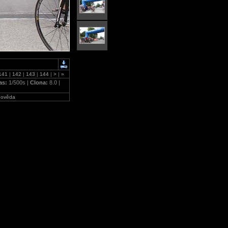
141
|
142
|
143
|
144
|
>
|
»
as:
1/500s |
Clona:
8.0 |
ověda