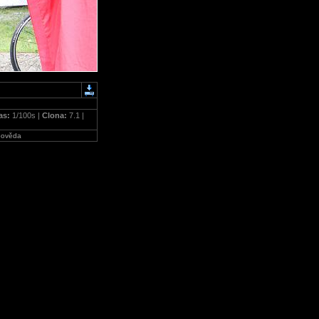
as:
1/100s |
Clona:
7.1 |
ověda