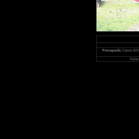
Fotoaparát:
Canon EO
Počet 