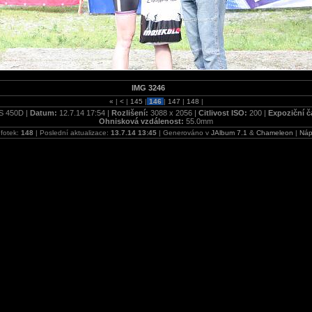
IMG 3246
«
|
<
|
145
|
146
|
147
|
148
|
S 450D |
Datum:
12.7.14 17:54 |
Rozlišení:
3088 x 2056 |
Citlivost ISO:
200 |
Expoziční č
Ohnisková vzdálenost:
55.0mm
fotek:
148
| Poslední aktualizace:
13.7.14 13:45
| Generováno v
JAlbum 7.1
&
Chameleon
|
Náp