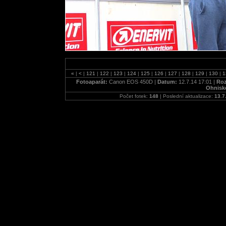
«
|
<
|
121
|
122
|
123
|
124
|
125
|
126
|
127
|
128
|
129
|
130
|
1
Fotoaparát:
Canon EOS 450D |
Datum:
12.7.14 17:01 |
Roz
Ohnisk
Počet fotek:
148
| Poslední aktualizace:
13.7