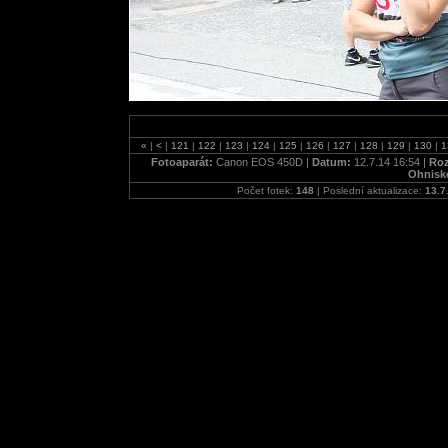
«
|
<
|
121
|
122
|
123
|
124
|
125
|
126
|
127
|
128
|
129
|
130
|
1
Fotoaparát:
Canon EOS 450D |
Datum:
12.7.14 16:54 |
Roz
Ohnisk
Počet fotek:
148
| Poslední aktualizace:
13.7