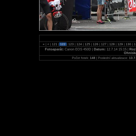
«
|
<
|
121
|
122
|
123
|
124
|
125
|
126
|
127
|
128
|
129
|
130
|
1
Fotoaparát:
Canon EOS 450D |
Datum:
12.7.14 15:15 |
Roz
Ohnisk
Počet fotek:
148
| Poslední aktualizace:
13.7