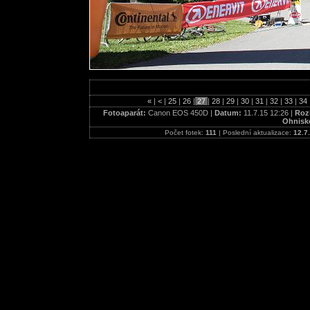
«
|
<
|
25
|
26
|
27
|
28
|
29
|
30
|
31
|
32
|
33
|
34
Fotoaparát:
Canon EOS 450D |
Datum:
11.7.15 12:26 |
Rozl
Ohnisk
Počet fotek:
111
| Poslední aktualizace:
12.7