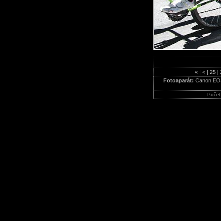
«
|
<
|
25
|
Fotoaparát:
Canon EO
Počet