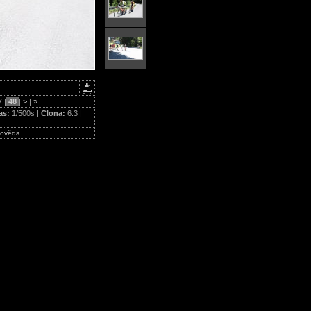
7
|
48
|
>
|
»
as:
1/500s |
Clona:
6.3 |
ověda