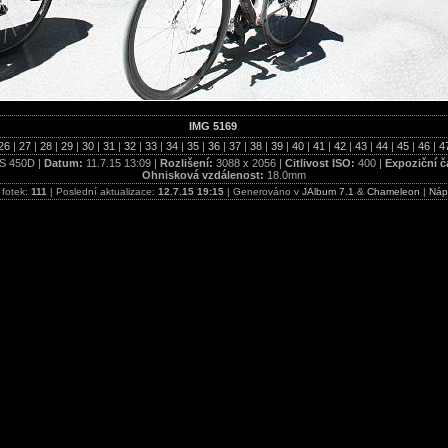
IMG 5169
26
|
27
|
28
|
29
|
30
|
31
|
32
|
33
|
34
|
35
|
36
|
37
|
38
|
39
|
40
|
41
|
42
|
43
|
44
|
45
|
46
|
4
S 450D |
Datum:
11.7.15 13:09 |
Rozlišení:
3088 x 2056 |
Citlivost ISO:
400 |
Expoziční č
Ohnisková vzdálenost:
18.0mm
 fotek:
111
| Poslední aktualizace:
12.7.15 19:15
| Generováno v
JAlbum 7.1
&
Chameleon
|
Náp