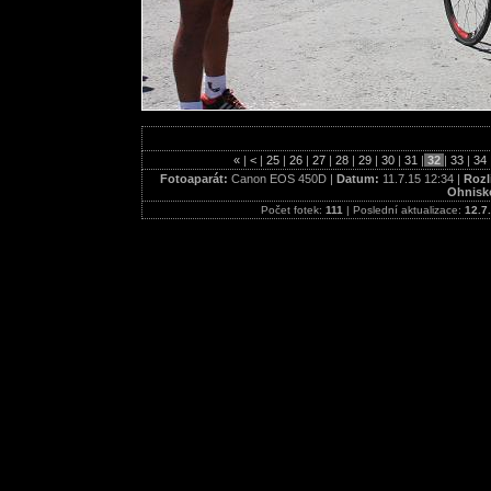
«
|
<
|
25
|
26
|
27
|
28
|
29
|
30
|
31
|
32
|
33
|
34
Fotoaparát:
Canon EOS 450D |
Datum:
11.7.15 12:34 |
Rozl
Ohnisk
Počet fotek:
111
| Poslední aktualizace:
12.7