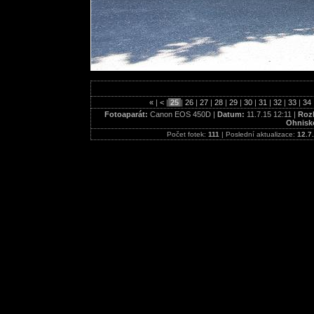
«
|
<
|
25
|
26
|
27
|
28
|
29
|
30
|
31
|
32
|
33
|
34
Fotoaparát:
Canon EOS 450D |
Datum:
11.7.15 12:11 |
Rozl
Ohnisk
Počet fotek:
111
| Poslední aktualizace:
12.7