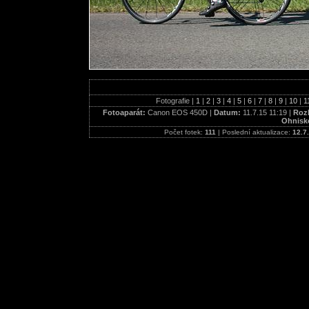
Fotografie |
1
|
2
|
3
|
4
|
5
|
6
|
7
|
8
|
9
|
10
|
1
Fotoaparát:
Canon EOS 450D |
Datum:
11.7.15 11:19 |
Rozl
Ohnisk
Počet fotek:
111
| Poslední aktualizace:
12.7