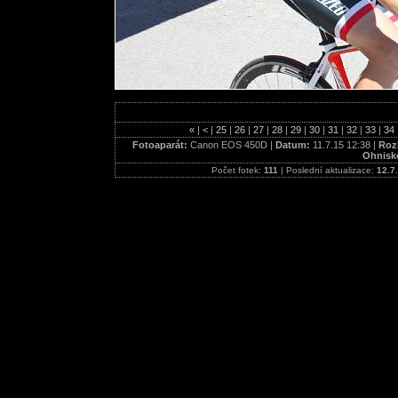
«
|
<
|
25
|
26
|
27
|
28
|
29
|
30
|
31
|
32
|
33
|
34
Fotoaparát:
Canon EOS 450D |
Datum:
11.7.15 12:38 |
Rozl
Ohnisk
Počet fotek:
111
| Poslední aktualizace:
12.7