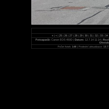
«
|
<
|
25
|
26
|
27
|
28
|
29
|
30
|
31
|
32
|
33
|
34
Fotoaparát:
Canon EOS 450D |
Datum:
12.7.14 11:14 |
Rozl
Ohnisk
Počet fotek:
148
| Poslední aktualizace:
13.7